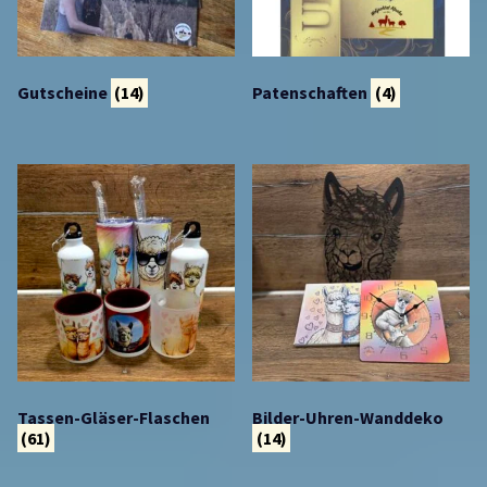
Gutscheine
(14)
Patenschaften
(4)
Tassen-Gläser-Flaschen
Bilder-Uhren-Wanddeko
(61)
(14)