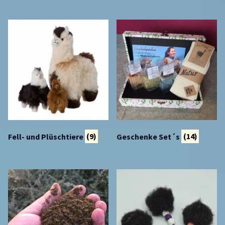
Fell- und Plüschtiere
(9)
Geschenke Set´s
(14)