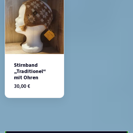
Stirnband
„Traditionel“
mit Ohren
30,00
€