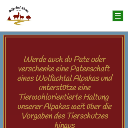
You will never forget the Alpaka
Werde auch du Pate oder
verschenke eine Patenschaft
eines Wolfachtal Alpakas und
unterstütze eine
Tierwohlorientierte Haltung
unserer Alpakas weit über die
Vorgaben des Tierschutzes
hinaus