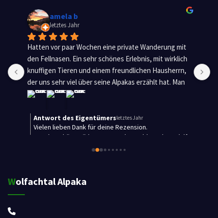
Jonas Wagner
letztes Jahr
 
W
 
g
 
f
Wolfachtal Alpaka