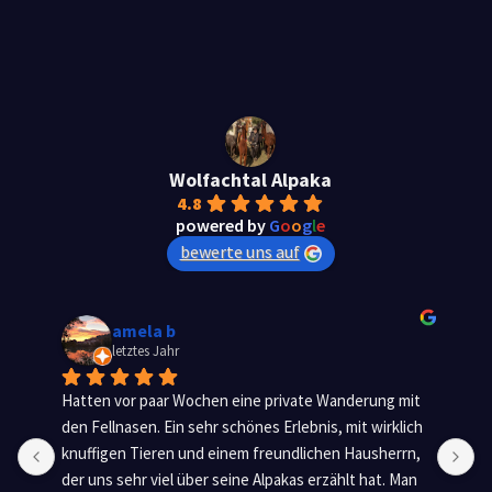
Wolfachtal Alpaka
4.8
powered by
G
o
o
g
l
e
bewerte uns auf
Jonas Wagner
letztes Jahr
it 
ch 
n, 
n 