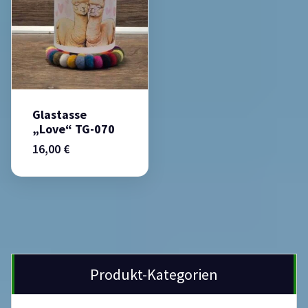
Glastasse
„Love“ TG-070
16,00
€
Produkt-Kategorien