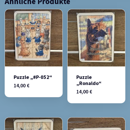
Ähnliche Produkte
Puzzle „#P-052“
Puzzle
„Ronaldo“
14,00
€
14,00
€