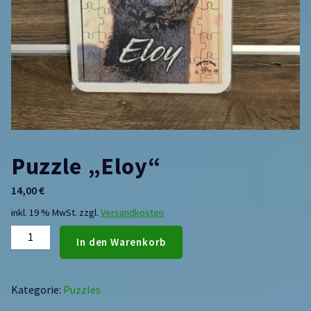
Puzzle „Eloy“
14,00
€
inkl. 19 % MwSt.
zzgl.
Versandkosten
In den Warenkorb
Kategorie:
Puzzles