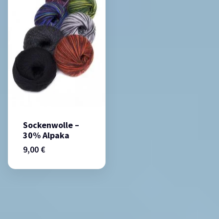
Sockenwolle –
30% Alpaka
9,00
€