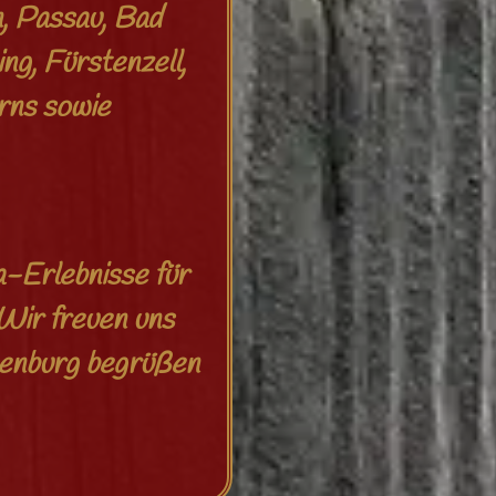
n, Passau, Bad
ng, Fürstenzell,
rns sowie
-Erlebnisse für
 Wir freuen uns
tenburg begrüßen