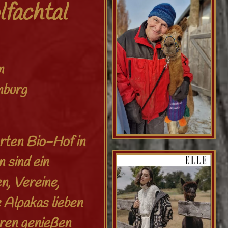
lfachtal
n
nburg
rten Bio-Hof in
 sind ein
n, Vereine,
e Alpakas lieben
eren genießen