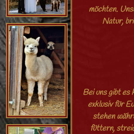
möchten. Unse
Natur, br
Bei uns gibt es
exklusiv für 
stehen währe
füttern, stre