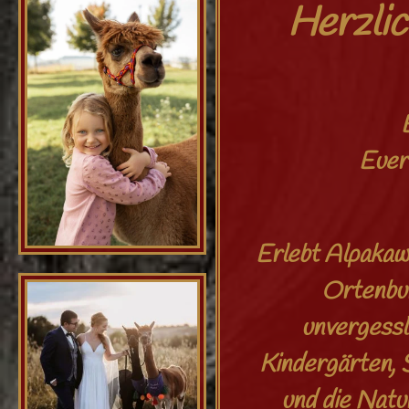
Herzlic
Euer
Erlebt Alpakaw
Ortenbur
unvergessli
Kindergärten, S
und die Natu