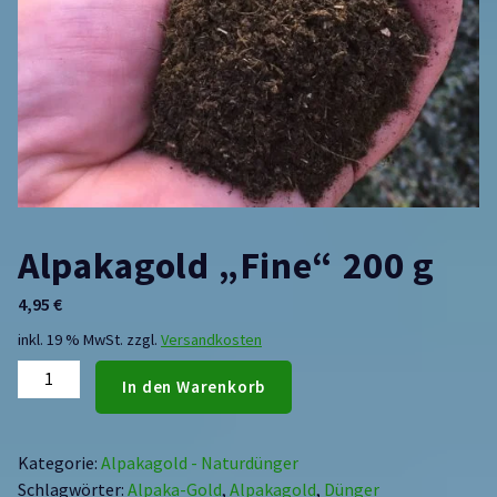
Alpakagold „Fine“ 200 g
4,95
€
inkl. 19 % MwSt.
zzgl.
Versandkosten
In den Warenkorb
Kategorie:
Alpakagold - Naturdünger
Schlagwörter:
Alpaka-Gold
,
Alpakagold
,
Dünger