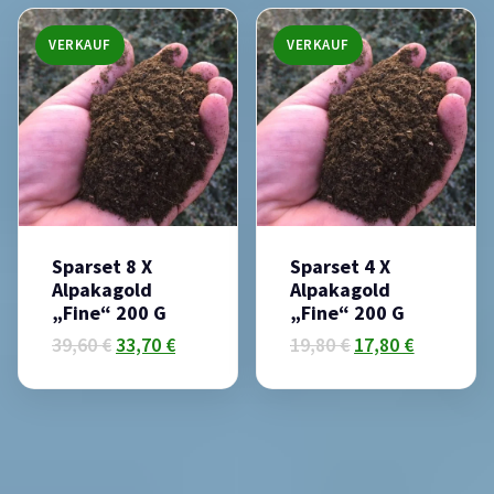
VERKAUF
VERKAUF
Sparset 8 X
Sparset 4 X
Alpakagold
Alpakagold
„Fine“ 200 G
„Fine“ 200 G
39,60
€
33,70
€
19,80
€
17,80
€