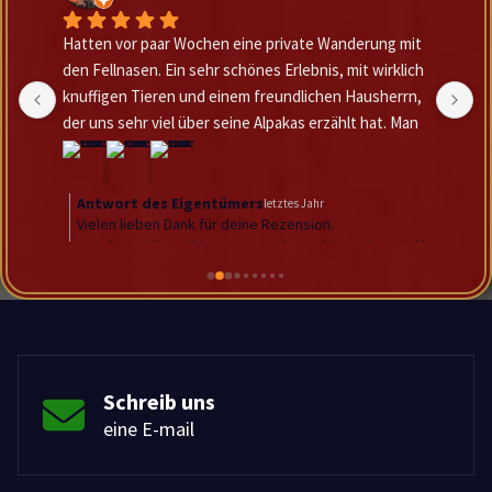
 
W
h 
g
 
 
f
Schreib uns
eine E-mail