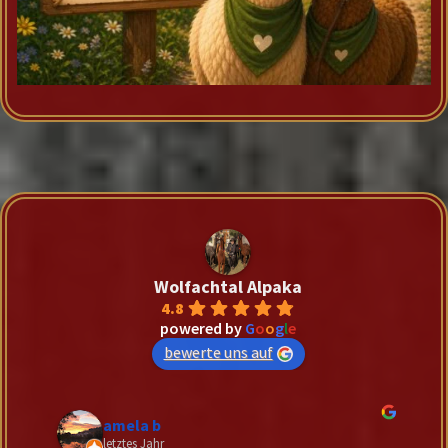
Wolfachtal Alpaka
4.8
powered by
G
o
o
g
l
e
bewerte uns auf
Jonas Wagner
letztes Jahr